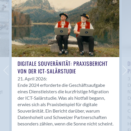
Anwil
Appenzell
Au SG
Baar
Baden
Balsthal
Balzers
Basel
DIGITALE SOUVERÄNITÄT: PRAXISBERICHT
D
VON DER ICT-SALÄRSTUDIE
P
Bassersdorf
Belp
21. April 2026:
3
Ende 2024 erforderte die Geschäftsaufgabe
D
Bendern
gt
eines Dienstleisters die kurzfristige Migration
f
Benken (SG)
der ICT-Salärstudie. Was als Notfall begann,
D
Bergdietikon
erwies sich als Praxisbeispiel für digitale
R
Berlin
Souveränität. Ein Bericht darüber, warum
C
Datenhoheit und Schweizer Partnerschaften
h
Bern
besonders zählen, wenn die Sonne nicht scheint.
H
Bern - Liebefeld
F