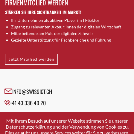
FIRMENMITGLIED WERDEN
Brugg AG
STÄRKEN SIE IHRE SICHTBARKEIT IM MARKT!
Brütten
Ihr Unternehmen als aktiven Player im IT-Sektor
Bubendorf
Zugang zu relevanten Akteur:innen der digitalen Wirtschaft
Bubikon
Mitarbeitende am Puls der digitalen Schweiz
Buchs (SG)
Gezielte Unterstützung für Fachbereiche und Führung
Burgdorf
Bäretswil
Jetzt Mitglied werden
Bülach
Cazis
Cham
Chur
INFO@SWISSICT.CH
Crissier
+41 43 336 40 20
Davos Platz
Davos Platz 1
SWISSICT
VULKANSTRASSE 120
Dierikon
Mit Ihrem Besuch auf unserer Website stimmen Sie unserer
8048 ZURICH
Datenschutzerklärung und der Verwendung von Cookies zu.
Dietikon
Dies erlaubt uns unsere Services weiter für Sie zu verbessern.