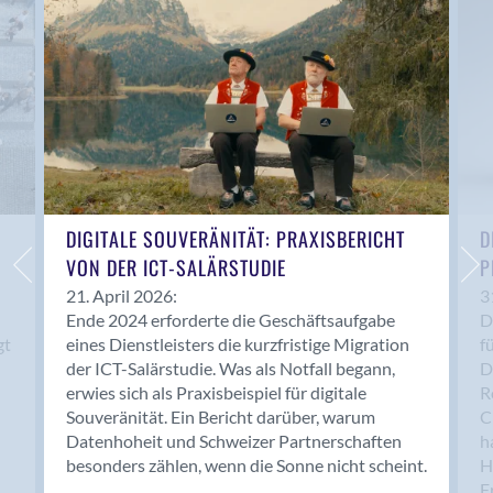
Anwil
Appenzell
Au SG
Baar
Baden
Balsthal
Balzers
Basel
DIGITALE SOUVERÄNITÄT: PRAXISBERICHT
D
VON DER ICT-SALÄRSTUDIE
P
Bassersdorf
Belp
21. April 2026:
3
Ende 2024 erforderte die Geschäftsaufgabe
D
Bendern
gt
eines Dienstleisters die kurzfristige Migration
f
Benken (SG)
der ICT-Salärstudie. Was als Notfall begann,
D
Bergdietikon
erwies sich als Praxisbeispiel für digitale
R
Berlin
Souveränität. Ein Bericht darüber, warum
C
Datenhoheit und Schweizer Partnerschaften
h
Bern
besonders zählen, wenn die Sonne nicht scheint.
H
Bern - Liebefeld
F