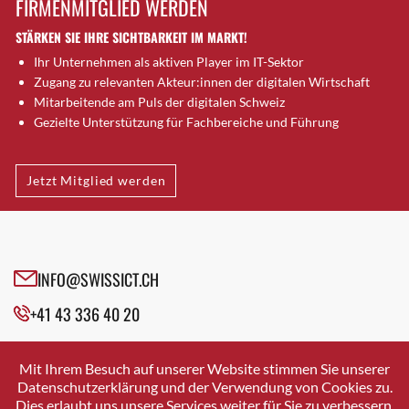
FIRMENMITGLIED WERDEN
Brugg AG
STÄRKEN SIE IHRE SICHTBARKEIT IM MARKT!
Brütten
Ihr Unternehmen als aktiven Player im IT-Sektor
Bubendorf
Zugang zu relevanten Akteur:innen der digitalen Wirtschaft
Bubikon
Mitarbeitende am Puls der digitalen Schweiz
Buchs (SG)
Gezielte Unterstützung für Fachbereiche und Führung
Burgdorf
Bäretswil
Jetzt Mitglied werden
Bülach
Cazis
Cham
Chur
INFO@SWISSICT.CH
Crissier
+41 43 336 40 20
Davos Platz
Davos Platz 1
SWISSICT
VULKANSTRASSE 120
Dierikon
Mit Ihrem Besuch auf unserer Website stimmen Sie unserer
8048 ZURICH
Datenschutzerklärung und der Verwendung von Cookies zu.
Dietikon
Dies erlaubt uns unsere Services weiter für Sie zu verbessern.