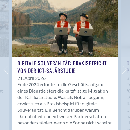
Anwil
Appenzell
Au SG
Baar
Baden
Balsthal
Balzers
Basel
DIGITALE SOUVERÄNITÄT: PRAXISBERICHT
D
VON DER ICT-SALÄRSTUDIE
P
Bassersdorf
Belp
21. April 2026:
3
Ende 2024 erforderte die Geschäftsaufgabe
D
Bendern
gt
eines Dienstleisters die kurzfristige Migration
f
Benken (SG)
der ICT-Salärstudie. Was als Notfall begann,
D
Bergdietikon
erwies sich als Praxisbeispiel für digitale
R
Berlin
Souveränität. Ein Bericht darüber, warum
C
Datenhoheit und Schweizer Partnerschaften
h
Bern
besonders zählen, wenn die Sonne nicht scheint.
H
Bern - Liebefeld
F