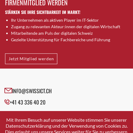
FIRMENMITGLIED WERDEN
Brugg AG
STÄRKEN SIE IHRE SICHTBARKEIT IM MARKT!
Brütten
Ihr Unternehmen als aktiven Player im IT-Sektor
Bubendorf
Zugang zu relevanten Akteur:innen der digitalen Wirtschaft
Bubikon
Mitarbeitende am Puls der digitalen Schweiz
Buchs (SG)
Gezielte Unterstützung für Fachbereiche und Führung
Burgdorf
Bäretswil
Jetzt Mitglied werden
Bülach
Cazis
Cham
Chur
INFO@SWISSICT.CH
Crissier
+41 43 336 40 20
Davos Platz
Davos Platz 1
SWISSICT
VULKANSTRASSE 120
Dierikon
Mit Ihrem Besuch auf unserer Website stimmen Sie unserer
8048 ZURICH
Datenschutzerklärung und der Verwendung von Cookies zu.
Dietikon
Dies erlaubt uns unsere Services weiter für Sie zu verbessern.