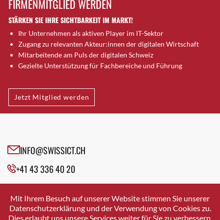
FIRMENMITGLIED WERDEN
Brugg AG
STÄRKEN SIE IHRE SICHTBARKEIT IM MARKT!
Brütten
Ihr Unternehmen als aktiven Player im IT-Sektor
Bubendorf
Zugang zu relevanten Akteur:innen der digitalen Wirtschaft
Bubikon
Mitarbeitende am Puls der digitalen Schweiz
Buchs (SG)
Gezielte Unterstützung für Fachbereiche und Führung
Burgdorf
Bäretswil
Jetzt Mitglied werden
Bülach
Cazis
Cham
Chur
INFO@SWISSICT.CH
Crissier
+41 43 336 40 20
Davos Platz
Davos Platz 1
SWISSICT
VULKANSTRASSE 120
Dierikon
Mit Ihrem Besuch auf unserer Website stimmen Sie unserer
8048 ZURICH
Datenschutzerklärung und der Verwendung von Cookies zu.
Dietikon
Dies erlaubt uns unsere Services weiter für Sie zu verbessern.