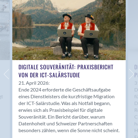
Anwil
Appenzell
Au SG
Baar
Baden
Balsthal
Balzers
Basel
DIGITALE SOUVERÄNITÄT: PRAXISBERICHT
D
VON DER ICT-SALÄRSTUDIE
P
Bassersdorf
Belp
21. April 2026:
3
Ende 2024 erforderte die Geschäftsaufgabe
D
Bendern
gt
eines Dienstleisters die kurzfristige Migration
f
Benken (SG)
der ICT-Salärstudie. Was als Notfall begann,
D
Bergdietikon
erwies sich als Praxisbeispiel für digitale
R
Berlin
Souveränität. Ein Bericht darüber, warum
C
Datenhoheit und Schweizer Partnerschaften
h
Bern
besonders zählen, wenn die Sonne nicht scheint.
H
Bern - Liebefeld
F