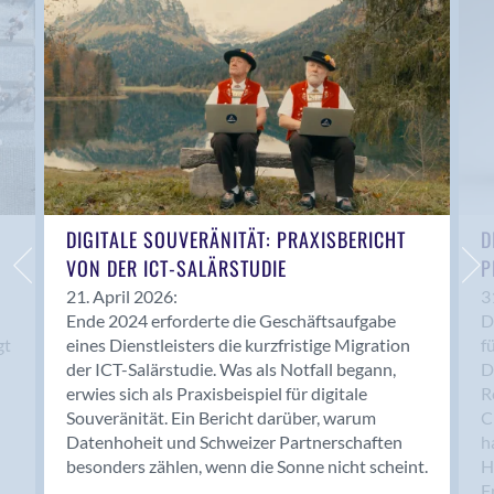
Anwil
Appenzell
Au SG
Baar
Baden
Balsthal
Balzers
Basel
DIGITALE SOUVERÄNITÄT: PRAXISBERICHT
D
VON DER ICT-SALÄRSTUDIE
P
Bassersdorf
Belp
21. April 2026:
3
Ende 2024 erforderte die Geschäftsaufgabe
D
Bendern
gt
eines Dienstleisters die kurzfristige Migration
f
Benken (SG)
der ICT-Salärstudie. Was als Notfall begann,
D
Bergdietikon
erwies sich als Praxisbeispiel für digitale
R
Berlin
Souveränität. Ein Bericht darüber, warum
C
Datenhoheit und Schweizer Partnerschaften
h
Bern
besonders zählen, wenn die Sonne nicht scheint.
H
Bern - Liebefeld
F