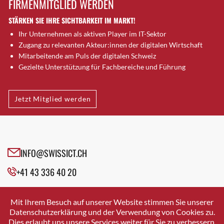
FIRMENMITGLIED WERDEN
Brugg AG
STÄRKEN SIE IHRE SICHTBARKEIT IM MARKT!
Brütten
Ihr Unternehmen als aktiven Player im IT-Sektor
Bubendorf
Zugang zu relevanten Akteur:innen der digitalen Wirtschaft
Bubikon
Mitarbeitende am Puls der digitalen Schweiz
Buchs (SG)
Gezielte Unterstützung für Fachbereiche und Führung
Burgdorf
Bäretswil
Jetzt Mitglied werden
Bülach
Cazis
Cham
Chur
INFO@SWISSICT.CH
Crissier
+41 43 336 40 20
Davos Platz
Davos Platz 1
SWISSICT
VULKANSTRASSE 120
Dierikon
Mit Ihrem Besuch auf unserer Website stimmen Sie unserer
8048 ZURICH
Datenschutzerklärung und der Verwendung von Cookies zu.
Dietikon
Dies erlaubt uns unsere Services weiter für Sie zu verbessern.