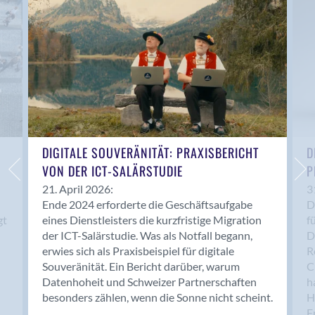
Anwil
Appenzell
Au SG
Baar
Baden
Balsthal
Balzers
Basel
DIGITALE SOUVERÄNITÄT: PRAXISBERICHT
D
VON DER ICT-SALÄRSTUDIE
P
Bassersdorf
Belp
21. April 2026:
3
Ende 2024 erforderte die Geschäftsaufgabe
D
Bendern
gt
eines Dienstleisters die kurzfristige Migration
f
Benken (SG)
der ICT-Salärstudie. Was als Notfall begann,
D
Bergdietikon
erwies sich als Praxisbeispiel für digitale
R
Berlin
Souveränität. Ein Bericht darüber, warum
C
Datenhoheit und Schweizer Partnerschaften
h
Bern
besonders zählen, wenn die Sonne nicht scheint.
H
Bern - Liebefeld
F