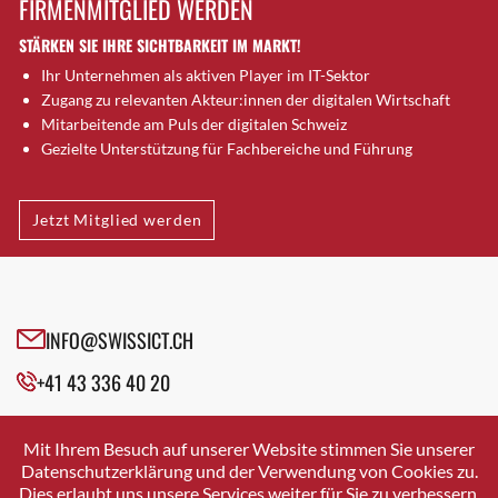
FIRMENMITGLIED WERDEN
Brugg AG
STÄRKEN SIE IHRE SICHTBARKEIT IM MARKT!
Brütten
Ihr Unternehmen als aktiven Player im IT-Sektor
Bubendorf
Zugang zu relevanten Akteur:innen der digitalen Wirtschaft
Bubikon
Mitarbeitende am Puls der digitalen Schweiz
Buchs (SG)
Gezielte Unterstützung für Fachbereiche und Führung
Burgdorf
Bäretswil
Jetzt Mitglied werden
Bülach
Cazis
Cham
Chur
INFO@SWISSICT.CH
Crissier
+41 43 336 40 20
Davos Platz
Davos Platz 1
SWISSICT
VULKANSTRASSE 120
Dierikon
Mit Ihrem Besuch auf unserer Website stimmen Sie unserer
8048 ZURICH
Datenschutzerklärung und der Verwendung von Cookies zu.
Dietikon
Dies erlaubt uns unsere Services weiter für Sie zu verbessern.