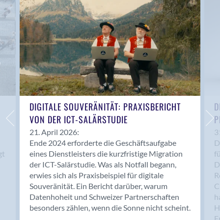
Anwil
Appenzell
Au SG
Baar
Baden
Balsthal
Balzers
Basel
DIGITALE SOUVERÄNITÄT: PRAXISBERICHT
D
VON DER ICT-SALÄRSTUDIE
P
Bassersdorf
Belp
21. April 2026:
3
Ende 2024 erforderte die Geschäftsaufgabe
D
Bendern
gt
eines Dienstleisters die kurzfristige Migration
f
Benken (SG)
der ICT-Salärstudie. Was als Notfall begann,
D
Bergdietikon
erwies sich als Praxisbeispiel für digitale
R
Berlin
Souveränität. Ein Bericht darüber, warum
C
Datenhoheit und Schweizer Partnerschaften
h
Bern
besonders zählen, wenn die Sonne nicht scheint.
H
Bern - Liebefeld
F