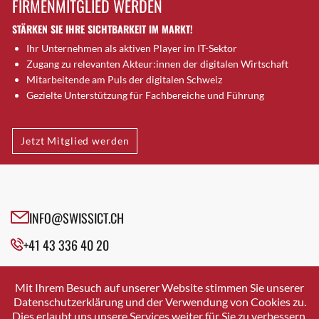
FIRMENMITGLIED WERDEN
Brütten
STÄRKEN SIE IHRE SICHTBARKEIT IM MARKT!
Bubendorf
Ihr Unternehmen als aktiven Player im IT-Sektor
Bubikon
Zugang zu relevanten Akteur:innen der digitalen Wirtschaft
Buchs (SG)
Mitarbeitende am Puls der digitalen Schweiz
Burgdorf
Gezielte Unterstützung für Fachbereiche und Führung
Bäretswil
Bülach
Jetzt Mitglied werden
Cazis
Cham
Chur
Crissier
INFO@SWISSICT.CH
Davos Platz
+41 43 336 40 20
Davos Platz 1
Dierikon
SWISSICT
VULKANSTRASSE 120
Dietikon
Mit Ihrem Besuch auf unserer Website stimmen Sie unserer
8048 ZURICH
Datenschutzerklärung und der Verwendung von Cookies zu.
Dietlikon
Dies erlaubt uns unsere Services weiter für Sie zu verbessern.