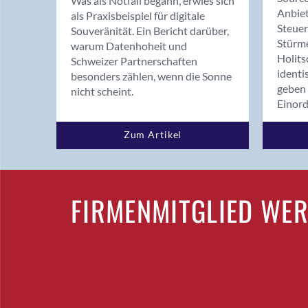
Was als Notfall begann, erwies sich
Anbiet
als Praxisbeispiel für digitale
Steue
Souveränität. Ein Bericht darüber,
Stürm
warum Datenhoheit und
Holits
Schweizer Partnerschaften
identi
besonders zählen, wenn die Sonne
geben 
nicht scheint.
Einor
Zum Artikel
FIRMENMITGLIED WE