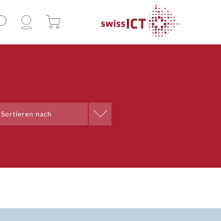
Sortieren nach
Sortieren nach
Name A-Z
Name Z-A
Ort A-Z
Ort Z-A