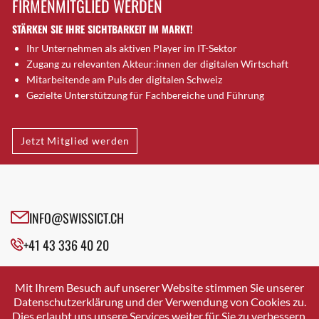
FIRMENMITGLIED WERDEN
Brütten
STÄRKEN SIE IHRE SICHTBARKEIT IM MARKT!
Bubendorf
Ihr Unternehmen als aktiven Player im IT-Sektor
Bubikon
Zugang zu relevanten Akteur:innen der digitalen Wirtschaft
Buchs (SG)
Mitarbeitende am Puls der digitalen Schweiz
Burgdorf
Gezielte Unterstützung für Fachbereiche und Führung
Bäretswil
Bülach
Jetzt Mitglied werden
Cazis
Cham
Chur
Crissier
INFO@SWISSICT.CH
Davos Platz
+41 43 336 40 20
Davos Platz 1
Dierikon
SWISSICT
VULKANSTRASSE 120
Dietikon
Mit Ihrem Besuch auf unserer Website stimmen Sie unserer
8048 ZURICH
Datenschutzerklärung und der Verwendung von Cookies zu.
Dietlikon
Dies erlaubt uns unsere Services weiter für Sie zu verbessern.