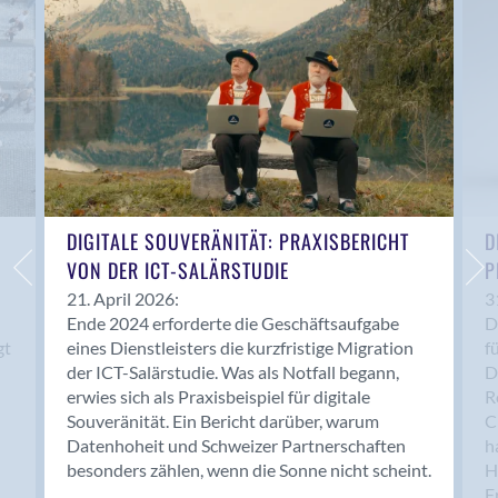
Anwil
Appenzell
Au SG
Baar
Baden
Balsthal
Balzers
Basel
DIGITALE SOUVERÄNITÄT: PRAXISBERICHT
D
VON DER ICT-SALÄRSTUDIE
P
Bassersdorf
Belp
21. April 2026:
3
Ende 2024 erforderte die Geschäftsaufgabe
D
Bendern
gt
eines Dienstleisters die kurzfristige Migration
f
Benken (SG)
der ICT-Salärstudie. Was als Notfall begann,
D
Bergdietikon
erwies sich als Praxisbeispiel für digitale
R
Berlin
Souveränität. Ein Bericht darüber, warum
C
Datenhoheit und Schweizer Partnerschaften
h
Bern
besonders zählen, wenn die Sonne nicht scheint.
H
Bern - Liebefeld
F