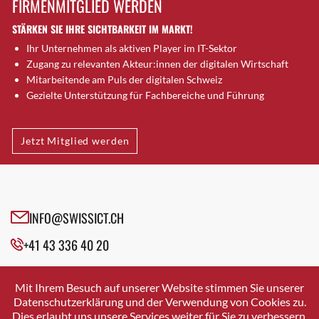
FIRMENMITGLIED WERDEN
Brugg AG
STÄRKEN SIE IHRE SICHTBARKEIT IM MARKT!
Brütten
Ihr Unternehmen als aktiven Player im IT-Sektor
Bubendorf
Zugang zu relevanten Akteur:innen der digitalen Wirtschaft
Bubikon
Mitarbeitende am Puls der digitalen Schweiz
Buchs (SG)
Gezielte Unterstützung für Fachbereiche und Führung
Burgdorf
Bäretswil
Jetzt Mitglied werden
Bülach
Cazis
Cham
Chur
INFO@SWISSICT.CH
Crissier
+41 43 336 40 20
Davos Platz
Davos Platz 1
SWISSICT
VULKANSTRASSE 120
Dierikon
Mit Ihrem Besuch auf unserer Website stimmen Sie unserer
8048 ZURICH
Datenschutzerklärung und der Verwendung von Cookies zu.
Dietikon
Dies erlaubt uns unsere Services weiter für Sie zu verbessern.