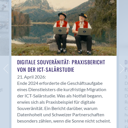
Anwil
Appenzell
Au SG
Baar
Baden
Balsthal
Balzers
Basel
DIGITALE SOUVERÄNITÄT: PRAXISBERICHT
D
VON DER ICT-SALÄRSTUDIE
P
Bassersdorf
Belp
21. April 2026:
3
Ende 2024 erforderte die Geschäftsaufgabe
D
Bendern
gt
eines Dienstleisters die kurzfristige Migration
f
Benken (SG)
der ICT-Salärstudie. Was als Notfall begann,
D
Bergdietikon
erwies sich als Praxisbeispiel für digitale
R
Berlin
Souveränität. Ein Bericht darüber, warum
C
Datenhoheit und Schweizer Partnerschaften
h
Bern
besonders zählen, wenn die Sonne nicht scheint.
H
Bern - Liebefeld
F