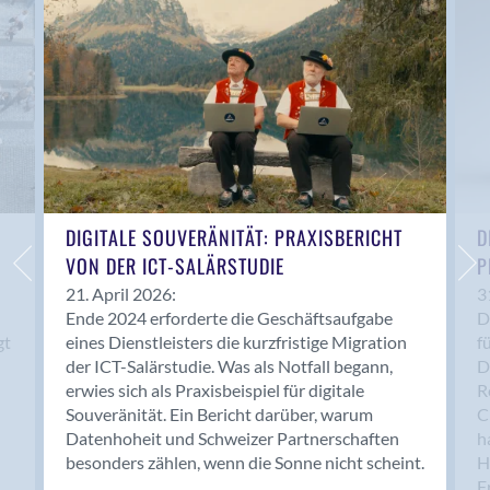
Anwil
Appenzell
Au SG
Baar
Baden
Balsthal
Balzers
Basel
DIGITALE SOUVERÄNITÄT: PRAXISBERICHT
D
VON DER ICT-SALÄRSTUDIE
P
Bassersdorf
Belp
21. April 2026:
3
Ende 2024 erforderte die Geschäftsaufgabe
D
Bendern
gt
eines Dienstleisters die kurzfristige Migration
f
Benken (SG)
der ICT-Salärstudie. Was als Notfall begann,
D
Bergdietikon
erwies sich als Praxisbeispiel für digitale
R
Berlin
Souveränität. Ein Bericht darüber, warum
C
Datenhoheit und Schweizer Partnerschaften
h
Bern
besonders zählen, wenn die Sonne nicht scheint.
H
Bern - Liebefeld
F