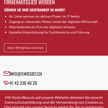
FIRMENMITGLIED WERDEN
Brugg AG
STÄRKEN SIE IHRE SICHTBARKEIT IM MARKT!
Brütten
Ihr Unternehmen als aktiven Player im IT-Sektor
Bubendorf
Zugang zu relevanten Akteur:innen der digitalen Wirtschaft
Bubikon
Mitarbeitende am Puls der digitalen Schweiz
Buchs (SG)
Gezielte Unterstützung für Fachbereiche und Führung
Burgdorf
Bäretswil
Jetzt Mitglied werden
Bülach
Cazis
Cham
Chur
INFO@SWISSICT.CH
Crissier
+41 43 336 40 20
Davos Platz
Davos Platz 1
SWISSICT
VULKANSTRASSE 120
Dierikon
Mit Ihrem Besuch auf unserer Website stimmen Sie unserer
8048 ZURICH
Datenschutzerklärung und der Verwendung von Cookies zu.
Dietikon
Dies erlaubt uns unsere Services weiter für Sie zu verbessern.