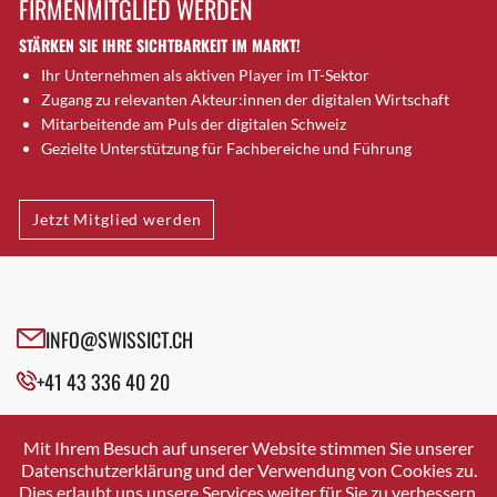
FIRMENMITGLIED WERDEN
Brugg AG
STÄRKEN SIE IHRE SICHTBARKEIT IM MARKT!
Brütten
Ihr Unternehmen als aktiven Player im IT-Sektor
Bubendorf
Zugang zu relevanten Akteur:innen der digitalen Wirtschaft
Bubikon
Mitarbeitende am Puls der digitalen Schweiz
Buchs (SG)
Gezielte Unterstützung für Fachbereiche und Führung
Burgdorf
Bäretswil
Jetzt Mitglied werden
Bülach
Cazis
Cham
Chur
INFO@SWISSICT.CH
Crissier
+41 43 336 40 20
Davos Platz
Davos Platz 1
SWISSICT
VULKANSTRASSE 120
Dierikon
Mit Ihrem Besuch auf unserer Website stimmen Sie unserer
8048 ZURICH
Datenschutzerklärung und der Verwendung von Cookies zu.
Dietikon
Dies erlaubt uns unsere Services weiter für Sie zu verbessern.