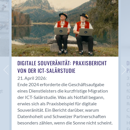
Anwil
Appenzell
Au SG
Baar
Baden
Balsthal
Balzers
Basel
DIGITALE SOUVERÄNITÄT: PRAXISBERICHT
D
VON DER ICT-SALÄRSTUDIE
P
Bassersdorf
Belp
21. April 2026:
3
Ende 2024 erforderte die Geschäftsaufgabe
D
Bendern
gt
eines Dienstleisters die kurzfristige Migration
f
Benken (SG)
der ICT-Salärstudie. Was als Notfall begann,
D
Bergdietikon
erwies sich als Praxisbeispiel für digitale
R
Berlin
Souveränität. Ein Bericht darüber, warum
C
Datenhoheit und Schweizer Partnerschaften
h
Bern
besonders zählen, wenn die Sonne nicht scheint.
H
Bern - Liebefeld
F