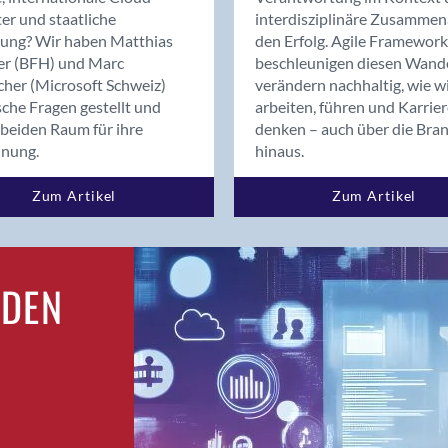
Bern
er und staatliche
interdisziplinäre Zusammen
Bern - Liebefeld
rung? Wir haben Matthias
den Erfolg. Agile Framework
er (BFH) und Marc
beschleunigen diesen Wand
Bern 15
cher (Microsoft Schweiz)
verändern nachhaltig, wie w
Bern 22
sche Fragen gestellt und
arbeiten, führen und Karrie
Bern 65
beiden Raum für ihre
denken – auch über die Bra
Bern 9
dnung.
hinaus.
Bern-Zollikofen
Zum Artikel
Zum Artikel
Biel/Bienne
Binningen
Birsfelden
Bolligen
RDEN
Bonaduz
Bonstetten
Bottighofen
Bremgarten bei Bern
Brig
Brig-Glis