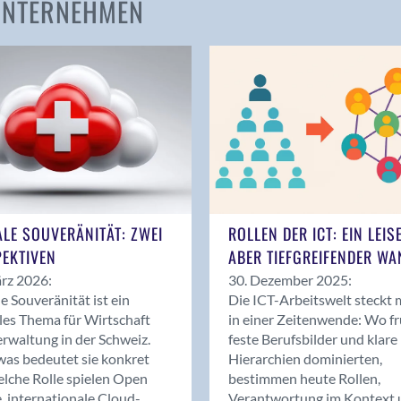
 UNTERNEHMEN
Amden
Andelfingen
Anwil
Appenzell
Au SG
Baar
Baden
Balsthal
Balzers
ALE SOUVERÄNITÄT: ZWEI
ROLLEN DER ICT: EIN LEIS
Basel
EKTIVEN
ABER TIEFGREIFENDER WA
Bassersdorf
rz 2026:
30. Dezember 2025:
Belp
le Souveränität ist ein
Die ICT-Arbeitswelt steckt 
Bendern
les Thema für Wirtschaft
in einer Zeitenwende: Wo f
Benken (SG)
rwaltung in der Schweiz.
feste Berufsbilder und klare
as bedeutet sie konkret
Hierarchien dominierten,
Bergdietikon
lche Rolle spielen Open
bestimmen heute Rollen,
Berlin
, internationale Cloud-
Verantwortung im Kontext 