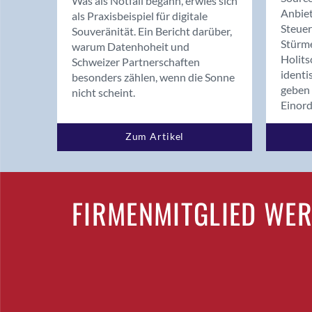
Was als Notfall begann, erwies sich
Anbiet
als Praxisbeispiel für digitale
Steue
Souveränität. Ein Bericht darüber,
Stürm
warum Datenhoheit und
Holits
Schweizer Partnerschaften
identi
besonders zählen, wenn die Sonne
geben 
nicht scheint.
Einor
Zum Artikel
FIRMENMITGLIED WE