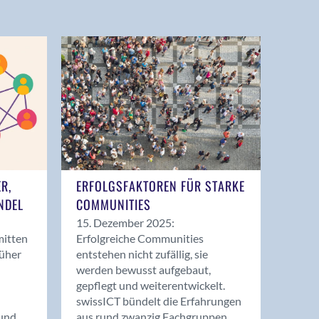
ER,
ERFOLGSFAKTOREN FÜR STARKE
NDEL
COMMUNITIES
15. Dezember 2025:
mitten
Erfolgreiche Communities
rüher
entstehen nicht zufällig, sie
werden bewusst aufgebaut,
gepflegt und weiterentwickelt.
swissICT bündelt die Erfahrungen
und
aus rund zwanzig Fachgruppen.