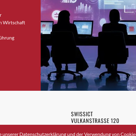
Bronschhofen
r
Brugg
n Wirtschaft
Brugg AG
Brütten
Führung
Bubendorf
Bubikon
Buchs (SG)
Burgdorf
Bäretswil
Bülach
Cazis
Cham
Chur
SWISSICT
Crissier
VULKANSTRASSE 120
Davos Platz
8048 ZURICH
3 336 40 20
Davos Platz 1
e unserer Datenschutzerklärung und der Verwendung von Cookies 