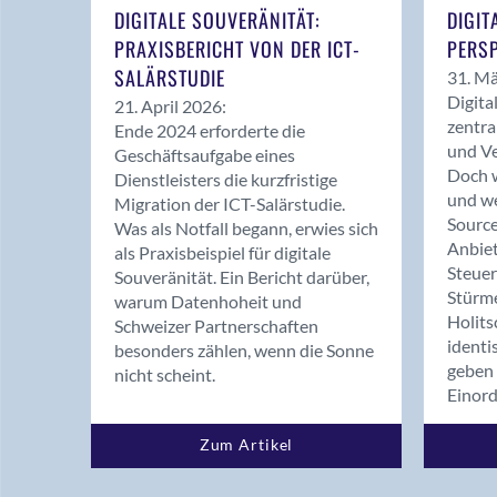
DIGITALE SOUVERÄNITÄT:
DIGIT
PRAXISBERICHT VON DER ICT-
PERSP
SALÄRSTUDIE
31. Mä
Digita
21. April 2026:
zentra
Ende 2024 erforderte die
und Ve
Geschäftsaufgabe eines
Doch w
Dienstleisters die kurzfristige
und we
Migration der ICT-Salärstudie.
Source
Was als Notfall begann, erwies sich
Anbiet
als Praxisbeispiel für digitale
Steue
Souveränität. Ein Bericht darüber,
Stürm
warum Datenhoheit und
Holits
Schweizer Partnerschaften
identi
besonders zählen, wenn die Sonne
geben 
nicht scheint.
Einor
Zum Artikel