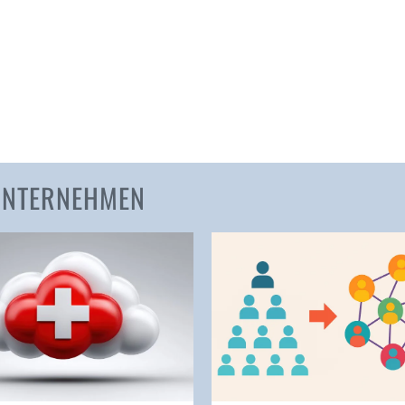
Amden
Andelfingen
Anwil
Appenzell
Au SG
Baar
Baden
 UNTERNEHMEN
Balsthal
Balzers
Basel
Bassersdorf
Belp
Bendern
Benken (SG)
Bergdietikon
Berlin