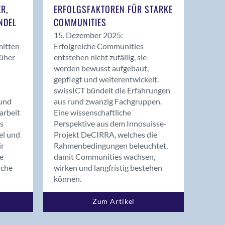
ER,
ERFOLGSFAKTOREN FÜR STARKE
NDEL
COMMUNITIES
15. Dezember 2025:
mitten
Erfolgreiche Communities
rüher
entstehen nicht zufällig, sie
werden bewusst aufgebaut,
gepflegt und weiterentwickelt.
swissICT bündelt die Erfahrungen
und
aus rund zwanzig Fachgruppen.
arbeit
Eine wissenschaftliche
s
Perspektive aus dem Innosuisse-
el und
Projekt DeCIRRA, welches die
ir
Rahmenbedingungen beleuchtet,
re
damit Communities wachsen,
nche
wirken und langfristig bestehen
können.
Zum Artikel