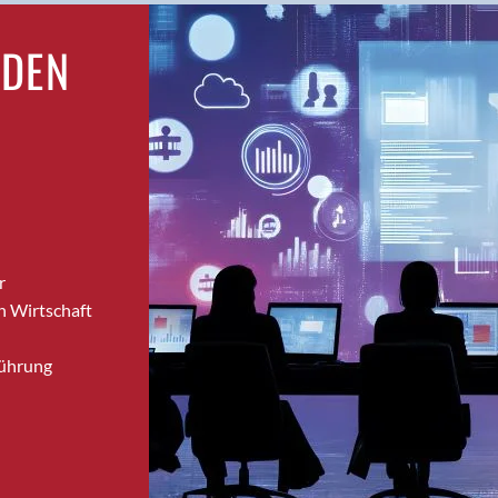
Brugg
RDEN
Brugg AG
Brütten
Bubendorf
Bubikon
Buchs (SG)
Burgdorf
Bäretswil
Bülach
r
Cazis
n Wirtschaft
Cham
Chur
Führung
Crissier
Davos Platz
Davos Platz 1
Dierikon