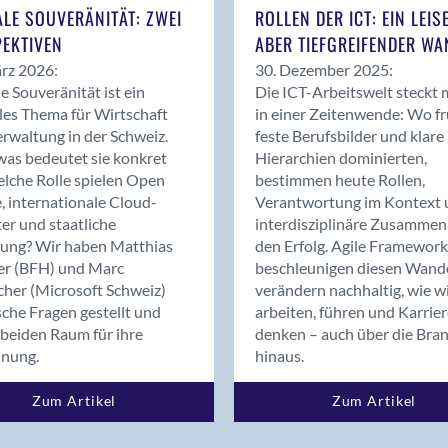
Bern
ALE SOUVERÄNITÄT: ZWEI
ROLLEN DER ICT: EIN LEIS
Bern - Liebefeld
EKTIVEN
ABER TIEFGREIFENDER WA
Bern 15
rz 2026:
30. Dezember 2025:
Bern 22
le Souveränität ist ein
Die ICT-Arbeitswelt steckt 
les Thema für Wirtschaft
in einer Zeitenwende: Wo f
Bern 65
rwaltung in der Schweiz.
feste Berufsbilder und klare
Bern 9
as bedeutet sie konkret
Hierarchien dominierten,
Bern-Zollikofen
lche Rolle spielen Open
bestimmen heute Rollen,
Biel/Bienne
, internationale Cloud-
Verantwortung im Kontext 
er und staatliche
interdisziplinäre Zusammen
Binningen
rung? Wir haben Matthias
den Erfolg. Agile Framework
Bolligen
er (BFH) und Marc
beschleunigen diesen Wand
Bonaduz
cher (Microsoft Schweiz)
verändern nachhaltig, wie w
Bonstetten
sche Fragen gestellt und
arbeiten, führen und Karrie
beiden Raum für ihre
denken – auch über die Bra
Bottighofen
dnung.
hinaus.
Bremgarten bei Bern
Brig
Zum Artikel
Zum Artikel
Brig-Glis
Bronschhofen