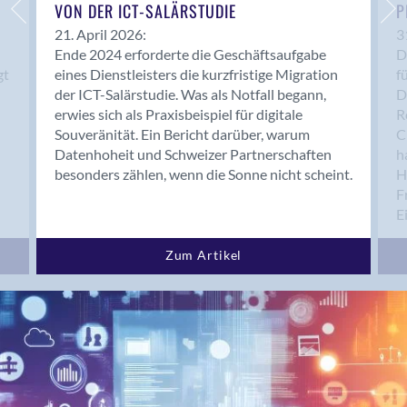
Bern 15
VON DER ICT-SALÄRSTUDIE
P
Bern 22
21. April 2026:
3
Ende 2024 erforderte die Geschäftsaufgabe
D
Bern 65
gt
eines Dienstleisters die kurzfristige Migration
f
Bern 9
der ICT-Salärstudie. Was als Notfall begann,
D
Bern-Zollikofen
erwies sich als Praxisbeispiel für digitale
R
Biel/Bienne
Souveränität. Ein Bericht darüber, warum
C
Datenhoheit und Schweizer Partnerschaften
h
Binningen
besonders zählen, wenn die Sonne nicht scheint.
H
Birsfelden
F
Bolligen
E
Bonaduz
Bonstetten
Zum Artikel
Bottighofen
Bremgarten bei Bern
Brig
Brig-Glis
Bronschhofen
Brugg