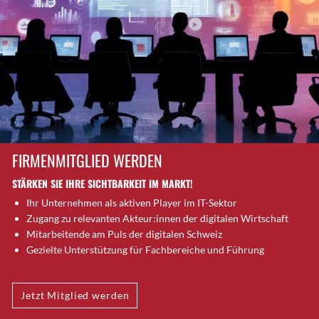
Brugg AG
Brütten
Bubendorf
Bubikon
Buchs (SG)
Burgdorf
Bäretswil
Bülach
FIRMENMITGLIED WERDEN
Cazis
STÄRKEN SIE IHRE SICHTBARKEIT IM MARKT!
Cham
Ihr Unternehmen als aktiven Player im IT-Sektor
Chur
Zugang zu relevanten Akteur:innen der digitalen Wirtschaft
Crissier
Mitarbeitende am Puls der digitalen Schweiz
Davos Platz
Gezielte Unterstützung für Fachbereiche und Führung
Davos Platz 1
Dierikon
Jetzt Mitglied werden
Dietikon