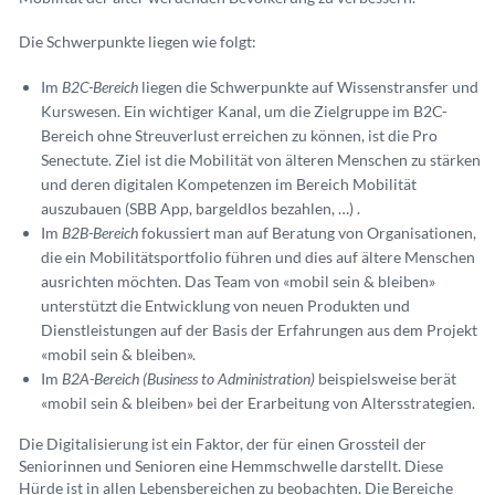
Die Schwerpunkte liegen wie folgt:
Im
B2C-Bereich
liegen die Schwerpunkte auf Wissenstransfer und
Kurswesen. Ein wichtiger Kanal, um die Zielgruppe im B2C-
Bereich ohne Streuverlust erreichen zu können, ist die Pro
Senectute. Ziel ist die Mobilität von älteren Menschen zu stärken
und deren digitalen Kompetenzen im Bereich Mobilität
auszubauen (SBB App, bargeldlos bezahlen, …) .
Im
B2B-Bereich
fokussiert man auf Beratung von Organisationen,
die ein Mobilitätsportfolio führen und dies auf ältere Menschen
ausrichten möchten. Das Team von «mobil sein & bleiben»
unterstützt die Entwicklung von neuen Produkten und
Dienstleistungen auf der Basis der Erfahrungen aus dem Projekt
«mobil sein & bleiben».
Im
B2A-Bereich
(Business to Administration)
beispielsweise berät
«mobil sein & bleiben» bei der Erarbeitung von Altersstrategien.
Die Digitalisierung ist ein Faktor, der für einen Grossteil der
Seniorinnen und Senioren eine Hemmschwelle darstellt. Diese
Hürde ist in allen Lebensbereichen zu beobachten. Die Bereiche