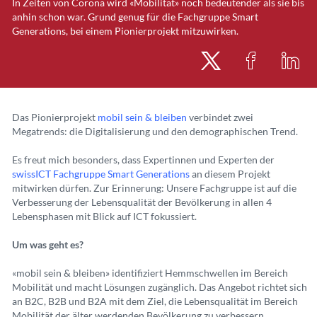
In Zeiten von Corona wird «Mobilität» noch bedeutender als sie bis
anhin schon war. Grund genug für die Fachgruppe Smart
Generations, bei einem Pionierprojekt mitzuwirken.
Das Pionierprojekt
mobil sein & bleiben
verbindet zwei
Megatrends: die Digitalisierung und den demographischen Trend.
Es freut mich besonders, dass Expertinnen und Experten der
swissICT Fachgruppe Smart Generations
an diesem Projekt
mitwirken dürfen. Zur Erinnerung: Unsere Fachgruppe ist auf die
Verbesserung der Lebensqualität der Bevölkerung in allen 4
Lebensphasen mit Blick auf ICT fokussiert.
Um was geht es?
«mobil sein & bleiben» identifiziert Hemmschwellen im Bereich
Mobilität und macht Lösungen zugänglich. Das Angebot richtet sich
an B2C, B2B und B2A mit dem Ziel, die Lebensqualität im Bereich
Mobilität der älter werdenden Bevölkerung zu verbessern.