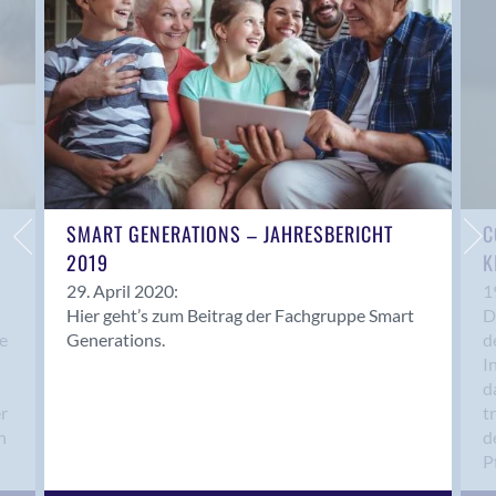
SMART GENERATIONS – JAHRESBERICHT
C
2019
K
29. April 2020:
1
Hier geht’s zum Beitrag der Fachgruppe Smart
D
e
Generations.
d
I
d
er
t
n
d
P