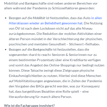
Mobilität und Bankgeschäfte sind neben anderen Bereichen vor
allem während der Pandemie zu Schlüsselfaktoren geworden:
Bezogen auf die
Mobilität
ist festzustellen, dass das Auto
in allen
Altersklassen wieder an Beliebtheit gewonnen hat
.
Die Nutzung
von ÖV ist nach dem Lockdown nicht auf das alte Niveau
zurückgekommen. Die Reduktion der mobilen Aktivitäten einer
älteren Person mündet in der Verschlechterung der physischen,
psychischen und mentalen Gesundheit – Stichwort «Teilhabe».
Bezogen auf die
Bankgeschäfte
ist festzustellen, dass die
sogenannten «hard to reach» Senioren & Seniorinnen nur zu
einem bestimmten Prozentsatz über eine Kreditkarte verfügen
und somit das Angebot des Online-Shoppings nur bedingt nutzen
können. Diese Tatsache zwingt diese Zielgruppe physische
Einkaufsmöglichkeiten zu nutzen. Hierbei sind diese Menschen
auf Mobilitätslösungen angewiesen, die in Zeiten der Pandemie
den Vorgaben des BAGs gerecht werden, was zur Konsequenz
hat, dass bargeldloses Bezahlen eine Rolle spielt – eine
Herausforderung für manch ältere Person.
Wie ist die Fachgruppe involviert?