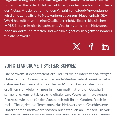
nur auf der Basis der IT-Infrastrukturen, sondern auch auf der Ebene
der Netze. Mit der zunehmenden Anzahl von Cloud-Anwendungen
wird eine zentralisierte Netzkonfiguration zum Flaschenhals. SD-
WAN hat mittlerweile eine Qualität erreicht, die den klassischen
MPLS-Netzen in nichts nachsteht. Was bringt das neue Netz sonst
noch an Vorteilen mit sich und warum eignet es sich ganz besonders
für die Schweiz?
VON STEFAN CROME, T-SYSTEMS SCHWEIZ
Die Schweiz ist exportorientiert und Sitz vieler international tätiger
Unternehmen. Grenzüberschreitende Weitverkehrskonnektivität ist
daher ein businesskritisches Thema. Mit dem Gang in die Cloud
eröffnen sich vielen Firmen in ihrem multinationalen Geschäft
schnellere, komfortablere und effizientere Wege für ihre eigenen
Prozesse wie auch für den Austausch mit ihren Kunden. Doch je
mehr Cloud, desto offener muss das Netzwerk sein. Geschlossene
Unternehmensnetzwerke stossen buchstäblich an Grenzen. Bis vor
etwa zwei Jahren war das MPLS-basierte IP-VPN das Nonplusultra