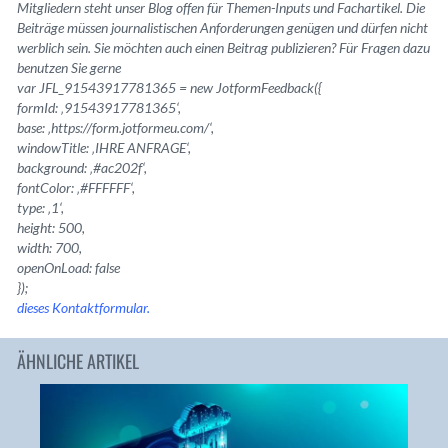
Mitgliedern steht unser Blog offen für Themen-Inputs und Fachartikel. Die
Beiträge müssen journalistischen Anforderungen genügen und dürfen nicht
werblich sein. Sie möchten auch einen Beitrag publizieren? Für Fragen dazu
benutzen Sie gerne
var JFL_91543917781365 = new JotformFeedback({
formId: ‚91543917781365‘,
base: ‚https://form.jotformeu.com/‘,
windowTitle: ‚IHRE ANFRAGE‘,
background: ‚#ac202f‘,
fontColor: ‚#FFFFFF‘,
type: ‚1‘,
height: 500,
width: 700,
openOnLoad: false
});
dieses Kontaktformular.
ÄHNLICHE ARTIKEL