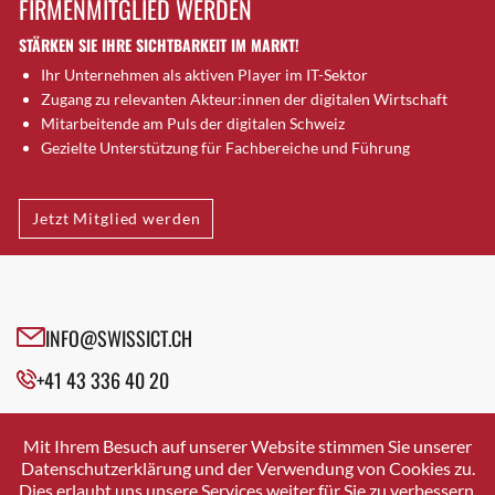
FIRMENMITGLIED WERDEN
Brütten
STÄRKEN SIE IHRE SICHTBARKEIT IM MARKT!
Bubendorf
Ihr Unternehmen als aktiven Player im IT-Sektor
Bubikon
Zugang zu relevanten Akteur:innen der digitalen Wirtschaft
Buchs (SG)
Mitarbeitende am Puls der digitalen Schweiz
Burgdorf
Gezielte Unterstützung für Fachbereiche und Führung
Bäretswil
Bülach
Jetzt Mitglied werden
Cazis
Cham
Chur
Crissier
INFO@SWISSICT.CH
Davos Platz
+41 43 336 40 20
Davos Platz 1
Dierikon
SWISSICT
VULKANSTRASSE 120
Dietikon
Mit Ihrem Besuch auf unserer Website stimmen Sie unserer
8048 ZURICH
Datenschutzerklärung und der Verwendung von Cookies zu.
Dietlikon
Dies erlaubt uns unsere Services weiter für Sie zu verbessern.