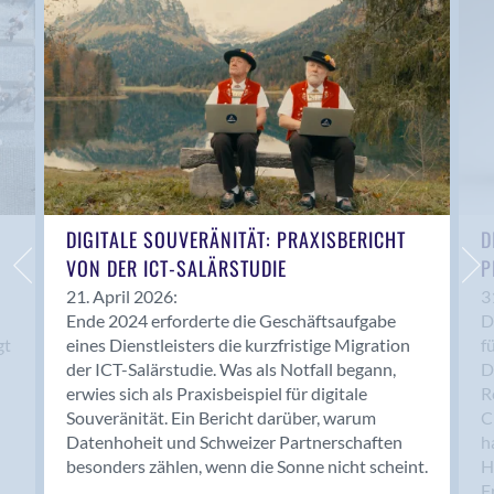
Anwil
Appenzell
Au SG
Baar
Baden
Balsthal
Balzers
Basel
DIGITALE SOUVERÄNITÄT: PRAXISBERICHT
D
VON DER ICT-SALÄRSTUDIE
P
Bassersdorf
Belp
21. April 2026:
3
Ende 2024 erforderte die Geschäftsaufgabe
D
Bendern
gt
eines Dienstleisters die kurzfristige Migration
f
Benken (SG)
der ICT-Salärstudie. Was als Notfall begann,
D
Bergdietikon
erwies sich als Praxisbeispiel für digitale
R
Berlin
Souveränität. Ein Bericht darüber, warum
C
Datenhoheit und Schweizer Partnerschaften
h
Bern
besonders zählen, wenn die Sonne nicht scheint.
H
Bern - Liebefeld
F