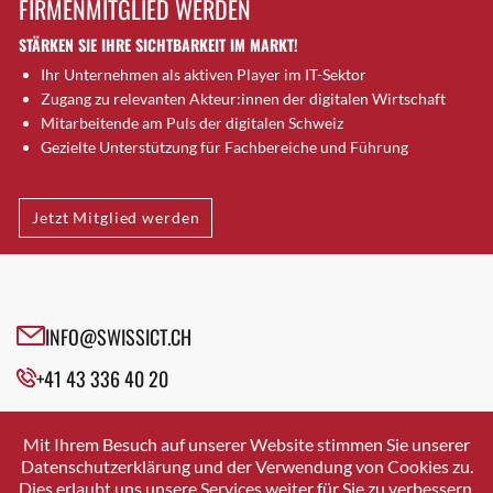
FIRMENMITGLIED WERDEN
Brugg AG
STÄRKEN SIE IHRE SICHTBARKEIT IM MARKT!
Brütten
Ihr Unternehmen als aktiven Player im IT-Sektor
Bubendorf
Zugang zu relevanten Akteur:innen der digitalen Wirtschaft
Bubikon
Mitarbeitende am Puls der digitalen Schweiz
Buchs (SG)
Gezielte Unterstützung für Fachbereiche und Führung
Burgdorf
Bäretswil
Jetzt Mitglied werden
Bülach
Cazis
Cham
Chur
INFO@SWISSICT.CH
Crissier
+41 43 336 40 20
Davos Platz
Davos Platz 1
SWISSICT
VULKANSTRASSE 120
Dierikon
Mit Ihrem Besuch auf unserer Website stimmen Sie unserer
8048 ZURICH
Datenschutzerklärung und der Verwendung von Cookies zu.
Dietikon
Dies erlaubt uns unsere Services weiter für Sie zu verbessern.