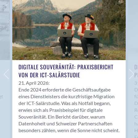
Anwil
Appenzell
Au SG
Baar
Baden
Balsthal
Balzers
Basel
DIGITALE SOUVERÄNITÄT: PRAXISBERICHT
D
VON DER ICT-SALÄRSTUDIE
P
Bassersdorf
Belp
21. April 2026:
3
Ende 2024 erforderte die Geschäftsaufgabe
D
Bendern
gt
eines Dienstleisters die kurzfristige Migration
f
Benken (SG)
der ICT-Salärstudie. Was als Notfall begann,
D
Bergdietikon
erwies sich als Praxisbeispiel für digitale
R
Berlin
Souveränität. Ein Bericht darüber, warum
C
Datenhoheit und Schweizer Partnerschaften
h
Bern
besonders zählen, wenn die Sonne nicht scheint.
H
Bern - Liebefeld
F