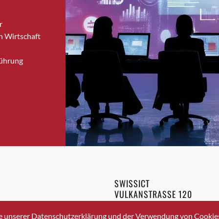
Bronschhofen
r
Brugg
n Wirtschaft
Brugg AG
Brütten
Führung
Bubendorf
Bubikon
Buchs (SG)
Burgdorf
Bäretswil
Bülach
Cazis
Cham
Chur
SWISSICT
Crissier
VULKANSTRASSE 120
Davos Platz
8048 ZURICH
3 336 40 20
Davos Platz 1
e unserer Datenschutzerklärung und der Verwendung von Cookies 