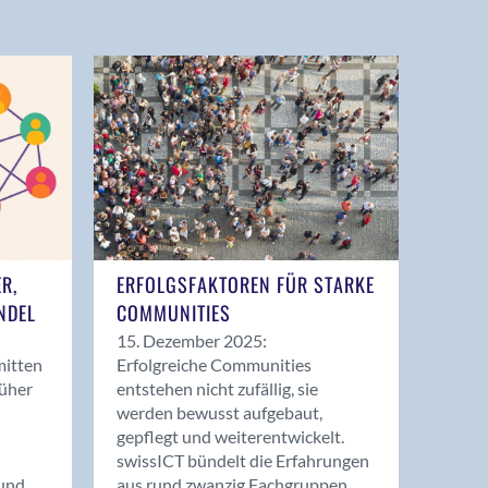
ER,
ERFOLGSFAKTOREN FÜR STARKE
NDEL
COMMUNITIES
15. Dezember 2025:
mitten
Erfolgreiche Communities
rüher
entstehen nicht zufällig, sie
werden bewusst aufgebaut,
gepflegt und weiterentwickelt.
swissICT bündelt die Erfahrungen
und
aus rund zwanzig Fachgruppen.