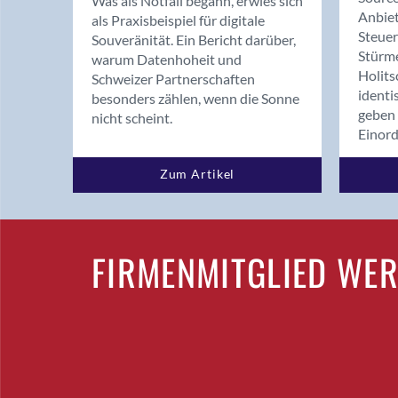
Was als Notfall begann, erwies sich
Anbiet
als Praxisbeispiel für digitale
Steue
Souveränität. Ein Bericht darüber,
Stürm
warum Datenhoheit und
Holits
Schweizer Partnerschaften
identi
besonders zählen, wenn die Sonne
geben 
nicht scheint.
Einor
Zum Artikel
FIRMENMITGLIED WE