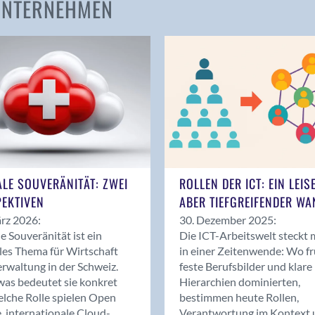
 UNTERNEHMEN
Amden
Andelfingen
Anwil
Appenzell
Au SG
Baar
Baden
Balsthal
Balzers
ALE SOUVERÄNITÄT: ZWEI
ROLLEN DER ICT: EIN LEIS
Basel
EKTIVEN
ABER TIEFGREIFENDER WA
Bassersdorf
rz 2026:
30. Dezember 2025:
Belp
le Souveränität ist ein
Die ICT-Arbeitswelt steckt 
Bendern
les Thema für Wirtschaft
in einer Zeitenwende: Wo f
Benken (SG)
rwaltung in der Schweiz.
feste Berufsbilder und klare
as bedeutet sie konkret
Hierarchien dominierten,
Bergdietikon
lche Rolle spielen Open
bestimmen heute Rollen,
Berlin
, internationale Cloud-
Verantwortung im Kontext 