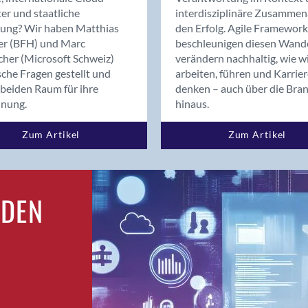
Bern
er und staatliche
interdisziplinäre Zusammen
Bern - Liebefeld
rung? Wir haben Matthias
den Erfolg. Agile Framework
er (BFH) und Marc
beschleunigen diesen Wand
Bern 15
cher (Microsoft Schweiz)
verändern nachhaltig, wie w
Bern 22
sche Fragen gestellt und
arbeiten, führen und Karrie
Bern 65
beiden Raum für ihre
denken – auch über die Bra
Bern 9
dnung.
hinaus.
Bern-Zollikofen
Zum Artikel
Zum Artikel
Biel/Bienne
Binningen
Birsfelden
Bolligen
RDEN
Bonaduz
Bonstetten
Bottighofen
Bremgarten bei Bern
Brig
Brig-Glis