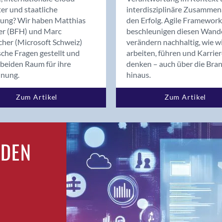
Bern
er und staatliche
interdisziplinäre Zusammen
Bern - Liebefeld
rung? Wir haben Matthias
den Erfolg. Agile Framework
er (BFH) und Marc
beschleunigen diesen Wand
Bern 15
cher (Microsoft Schweiz)
verändern nachhaltig, wie w
Bern 22
sche Fragen gestellt und
arbeiten, führen und Karrie
Bern 65
beiden Raum für ihre
denken – auch über die Bra
Bern 9
dnung.
hinaus.
Bern-Zollikofen
Zum Artikel
Zum Artikel
Biel/Bienne
Binningen
Birsfelden
Bolligen
RDEN
Bonaduz
Bonstetten
Bottighofen
Bremgarten bei Bern
Brig
Brig-Glis