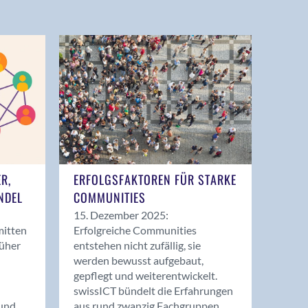
ER,
ERFOLGSFAKTOREN FÜR STARKE
NDEL
COMMUNITIES
15. Dezember 2025:
mitten
Erfolgreiche Communities
rüher
entstehen nicht zufällig, sie
werden bewusst aufgebaut,
gepflegt und weiterentwickelt.
swissICT bündelt die Erfahrungen
und
aus rund zwanzig Fachgruppen.