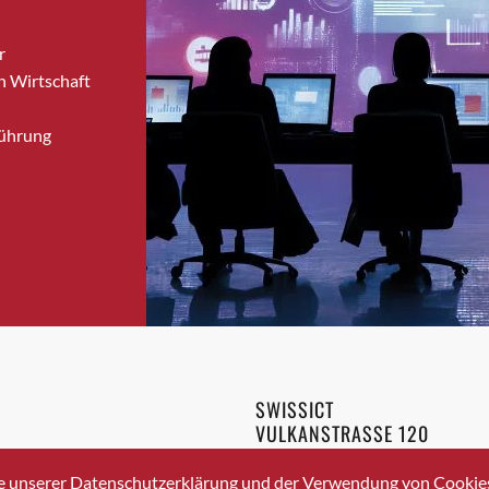
Bronschhofen
r
Brugg
n Wirtschaft
Brugg AG
Brütten
Führung
Bubendorf
Bubikon
Buchs (SG)
Burgdorf
Bäretswil
Bülach
Cazis
Cham
Chur
SWISSICT
Crissier
VULKANSTRASSE 120
Davos Platz
8048 ZURICH
3 336 40 20
Davos Platz 1
e unserer Datenschutzerklärung und der Verwendung von Cookies 