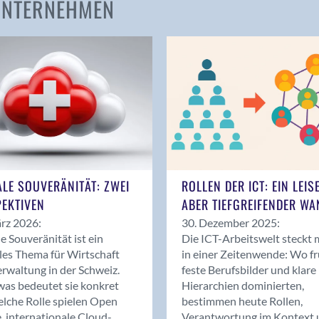
 UNTERNEHMEN
Amden
Andelfingen
Anwil
Appenzell
Au SG
Baar
Baden
Balsthal
Balzers
ALE SOUVERÄNITÄT: ZWEI
ROLLEN DER ICT: EIN LEIS
Basel
EKTIVEN
ABER TIEFGREIFENDER WA
Bassersdorf
rz 2026:
30. Dezember 2025:
Belp
le Souveränität ist ein
Die ICT-Arbeitswelt steckt 
Bendern
les Thema für Wirtschaft
in einer Zeitenwende: Wo f
Benken (SG)
rwaltung in der Schweiz.
feste Berufsbilder und klare
as bedeutet sie konkret
Hierarchien dominierten,
Bergdietikon
lche Rolle spielen Open
bestimmen heute Rollen,
Berlin
, internationale Cloud-
Verantwortung im Kontext 