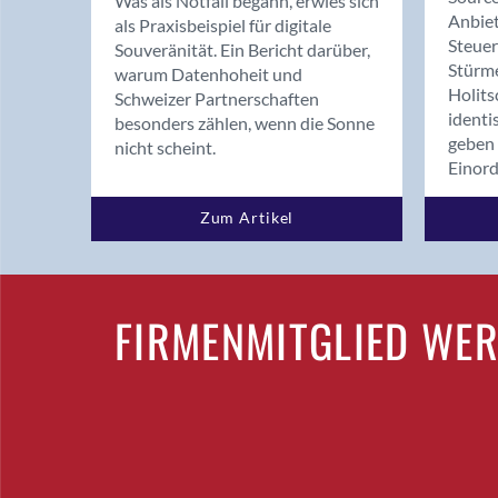
Was als Notfall begann, erwies sich
Anbiet
als Praxisbeispiel für digitale
Steue
Souveränität. Ein Bericht darüber,
Stürm
warum Datenhoheit und
Holits
Schweizer Partnerschaften
identi
besonders zählen, wenn die Sonne
geben 
nicht scheint.
Einor
Zum Artikel
FIRMENMITGLIED WE