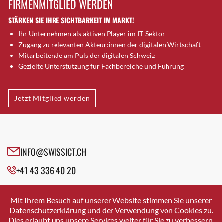
FIRMENMITGLIED WERDEN
Brugg AG
STÄRKEN SIE IHRE SICHTBARKEIT IM MARKT!
Brütten
Ihr Unternehmen als aktiven Player im IT-Sektor
Bubendorf
Zugang zu relevanten Akteur:innen der digitalen Wirtschaft
Bubikon
Mitarbeitende am Puls der digitalen Schweiz
Buchs (SG)
Gezielte Unterstützung für Fachbereiche und Führung
Burgdorf
Bäretswil
Jetzt Mitglied werden
Bülach
Cazis
Cham
Chur
INFO@SWISSICT.CH
Crissier
+41 43 336 40 20
Davos Platz
Davos Platz 1
SWISSICT
VULKANSTRASSE 120
Dierikon
Mit Ihrem Besuch auf unserer Website stimmen Sie unserer
8048 ZURICH
Datenschutzerklärung und der Verwendung von Cookies zu.
Dietikon
Dies erlaubt uns unsere Services weiter für Sie zu verbessern.