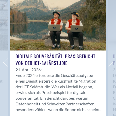
Anwil
Appenzell
Au SG
Baar
Baden
Balsthal
Balzers
Basel
DIGITALE SOUVERÄNITÄT: PRAXISBERICHT
D
VON DER ICT-SALÄRSTUDIE
P
Bassersdorf
Belp
21. April 2026:
3
Ende 2024 erforderte die Geschäftsaufgabe
D
Bendern
gt
eines Dienstleisters die kurzfristige Migration
f
Benken (SG)
der ICT-Salärstudie. Was als Notfall begann,
D
Bergdietikon
erwies sich als Praxisbeispiel für digitale
R
Berlin
Souveränität. Ein Bericht darüber, warum
C
Datenhoheit und Schweizer Partnerschaften
h
Bern
besonders zählen, wenn die Sonne nicht scheint.
H
Bern - Liebefeld
F